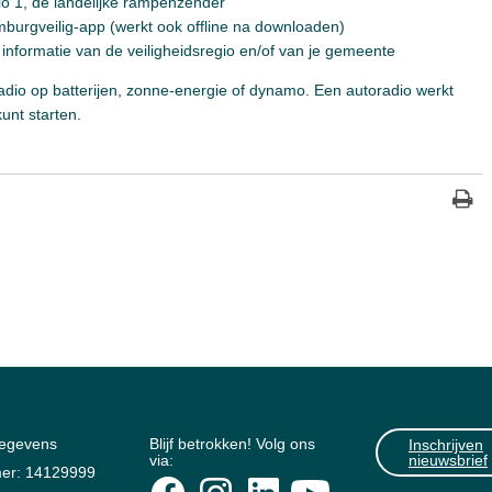
 1, de landelijke rampenzender
mburgveilig-app (werkt ook offline na downloaden)
e informatie van de veiligheidsregio en/of van je gemeente
adio op batterijen, zonne-energie of dynamo. Een autoradio werkt
unt starten.
gegevens
Blijf betrokken! Volg ons
Inschrijven
via:
nieuwsbrief
er: 14129999