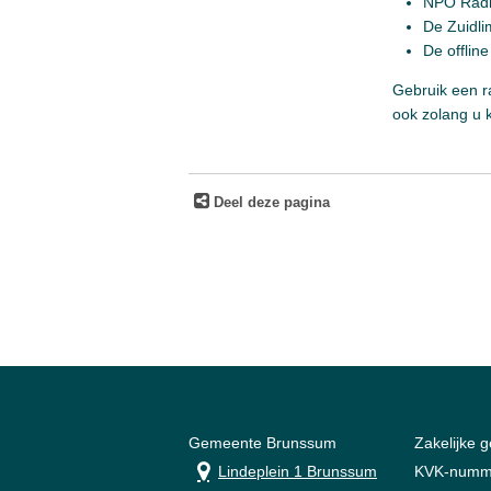
NPO Radio
De Zuidli
De offlin
Gebruik een r
ook zolang u k
Deel deze pagina
Gemeente Brunssum
Zakelijke 
Lindeplein 1 Brunssum
KVK-numm