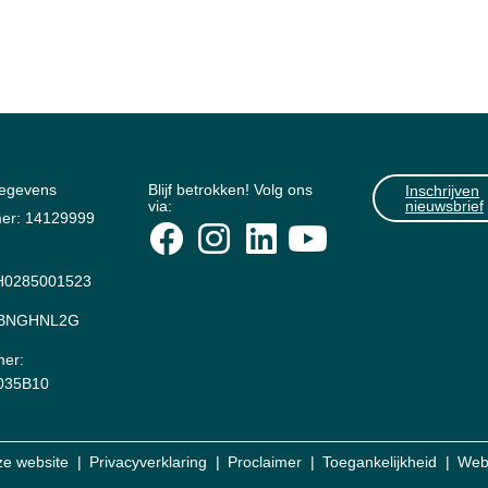
gegevens
Blijf betrokken! Volg ons
Inschrijven
via:
nieuwsbrief
er: 14129999
0285001523
: BNGHNL2G
er:
035B10
ze website
Privacyverklaring
Proclaimer
Toegankelijkheid
Web