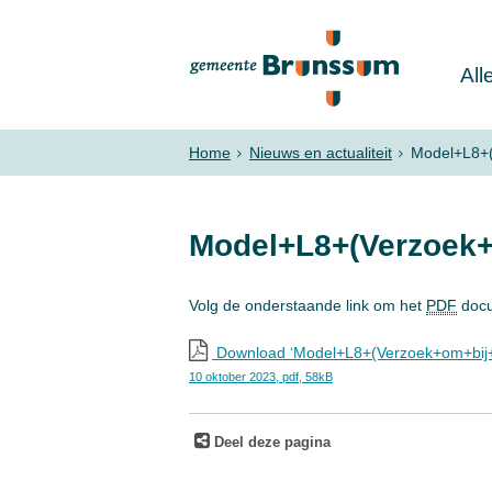
All
Home
Nieuws en actualiteit
Model+L8+
Model+L8+(Verzoek
Volg de onderstaande link om het
PDF
docu
Download ‘Model+L8+(Verzoek+om+bij+
10 oktober 2023,
pdf
, 58kB
Deel deze pagina