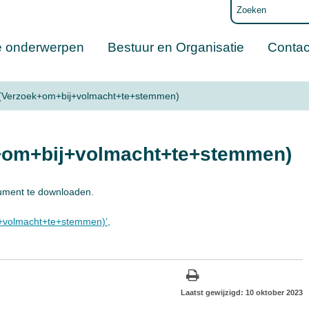
e onderwerpen
Bestuur en Organisatie
Contac
(Verzoek+om+bij+volmacht+te+stemmen)
+om+bij+volmacht+te+stemmen)
ment te downloaden.
volmacht+te+stemmen)’,
Laatst gewijzigd: 10 oktober 2023