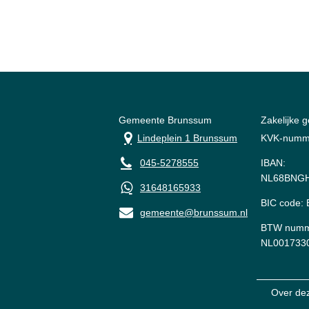
Gemeente Brunssum
Zakelijke 
Lindeplein 1 Brunssum
KVK-numm
045-5278555
IBAN:
NL68BNGH
31648165933
BIC code
gemeente@brunssum.nl
BTW numm
NL001733
Over de