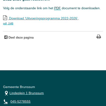
Volg de onderstaande link om het
PDF
document te downloaden.
Download ‘Uitvoeringsprogramma 2022-2026’,
pdf
, 1MB
Deel deze pagina
Gemeente Brunssum
Lindeplein 1 Brunssum
045-5278555