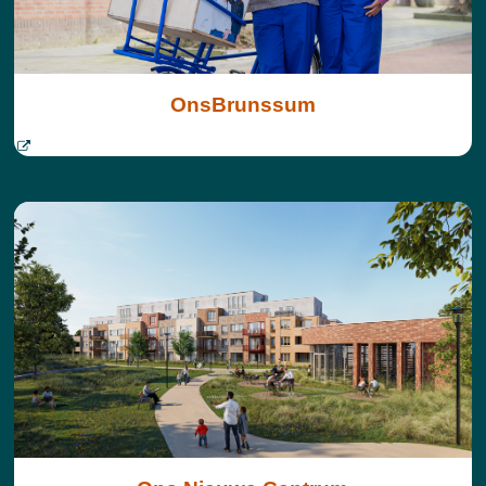
OnsBrunssum