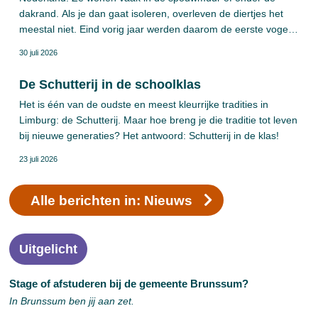
dakrand. Als je dan gaat isoleren, overleven de diertjes het
meestal niet. Eind vorig jaar werden daarom de eerste vogel-
en vleermuisverblijven geplaatst in Brunssumse woningen.
30 juli 2026
Natuurvriendelijk isoleren, noemen we dat. Onlangs volgden
ook gebouwen van de gemeente.
De Schutterij in de schoolklas
Het is één van de oudste en meest kleurrijke tradities in
Limburg: de Schutterij. Maar hoe breng je die traditie tot leven
bij nieuwe generaties? Het antwoord: Schutterij in de klas!
23 juli 2026
Alle berichten in: Nieuws
Uitgelicht
Stage of afstuderen bij de gemeente Brunssum?
In Brunssum ben jij aan zet.