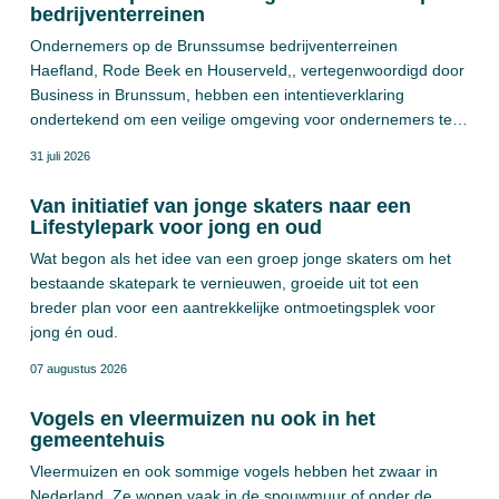
bedrijventerreinen
Ondernemers op de Brunssumse bedrijventerreinen
Haefland, Rode Beek en Houserveld,, vertegenwoordigd door
Business in Brunssum, hebben een intentieverklaring
ondertekend om een veilige omgeving voor ondernemers te
bevorderen. De intentieverklaring is gericht op hercertificering
31 juli 2026
voor het keurmerk Veilig Ondernemen Bedrijventerreinen
(KVO-B). Bij het driejarig project zijn Business in Brunssum,
Van initiatief van jonge skaters naar een
politie, brandweer, Parkmanagement BV, en de gemeente
Lifestylepark voor jong en oud
Brunssum betrokken.
Wat begon als het idee van een groep jonge skaters om het
bestaande skatepark te vernieuwen, groeide uit tot een
breder plan voor een aantrekkelijke ontmoetingsplek voor
jong én oud.
07 augustus 2026
Vogels en vleermuizen nu ook in het
gemeentehuis
Vleermuizen en ook sommige vogels hebben het zwaar in
Nederland. Ze wonen vaak in de spouwmuur of onder de