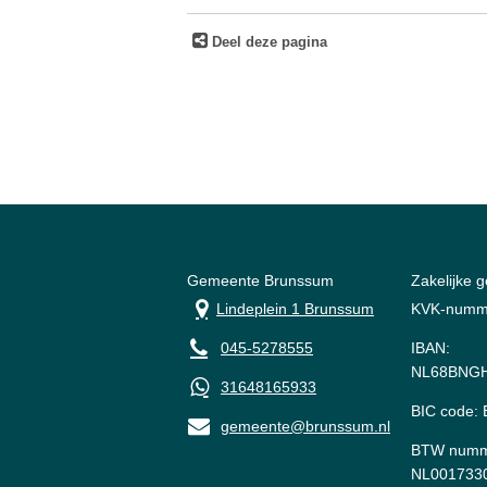
Deel deze pagina
Gemeente Brunssum
Zakelijke 
Lindeplein 1 Brunssum
KVK-numm
045-5278555
IBAN:
NL68BNGH
31648165933
BIC code
gemeente@brunssum.nl
BTW numm
NL001733