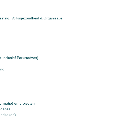
esting, Volksgezondheid & Organisatie
 inclusief Parkstadwet)
and
rmatie) en projecten
daties
rondzaken)