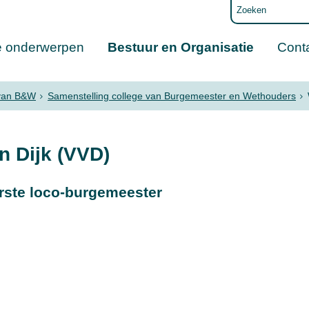
e onderwerpen
Bestuur en Organisatie
Cont
 van B&W
Samenstelling college van Burgemeester en Wethouders
 Dijk (VVD)
erste loco-burgemeester