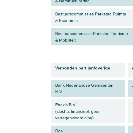
& Herstructurering
Bestuurscommissies Parkstad Ruimte
& Economie
Bestuurscommissie Parkstad Toerisme
& Mobiliteit
Verbonden partijen/overige
Bank Nederlandse Gemeenten
N.V.
Enexis B.V.
(slechts financieel, geen
vertegenwoordiging)
Rd4