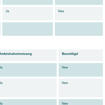
Ja
Nee
Ambtshalve/omvang
Bezoldigd
Ja
Nee
Ja
Nee
Ja
Nee