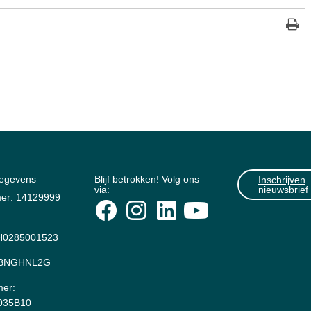
gegevens
Blijf betrokken! Volg ons
Inschrijven
via:
nieuwsbrief
er: 14129999
0285001523
: BNGHNL2G
er:
035B10