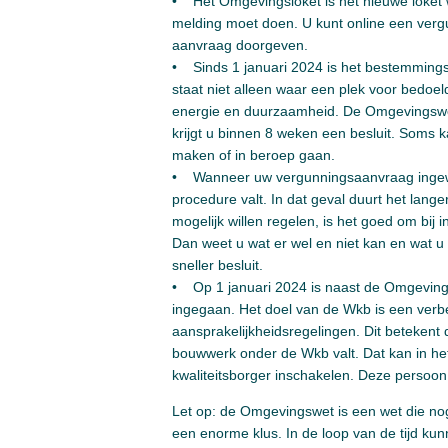
• Het Omgevingsloket is het nieuwe loket w
melding moet doen. U kunt online een vergu
aanvraag doorgeven.
• Sinds 1 januari 2024 is het bestemmings
staat niet alleen waar een plek voor bedoe
energie en duurzaamheid. De Omgevingswet
krijgt u binnen 8 weken een besluit. Soms
maken of in beroep gaan.
• Wanneer uw vergunningsaanvraag ingewik
procedure valt. In dat geval duurt het langer
mogelijk willen regelen, is het goed om bi
Dan weet u wat er wel en niet kan en wat u
sneller besluit.
• Op 1 januari 2024 is naast de Omgeving
ingegaan. Het doel van de Wkb is een verbe
aansprakelijkheidsregelingen. Dit betekent 
bouwwerk onder de Wkb valt. Dat kan in h
kwaliteitsborger inschakelen. Deze persoon
Let op: de Omgevingswet is een wet die no
een enorme klus. In de loop van de tijd 