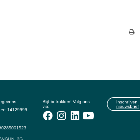
gegevens
Blijf betrokken! Volg ons
Inschrijven
via:
nieuwsbrief
er: 14129999
0285001523
: BNGHNL2G