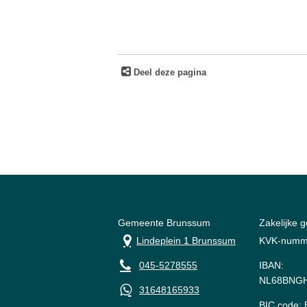
Deel deze pagina
Gemeente Brunssum
Zakelijke 
Lindeplein 1 Brunssum
KVK-numm
045-5278555
IBAN:
NL68BNGH
31648165933
BIC code