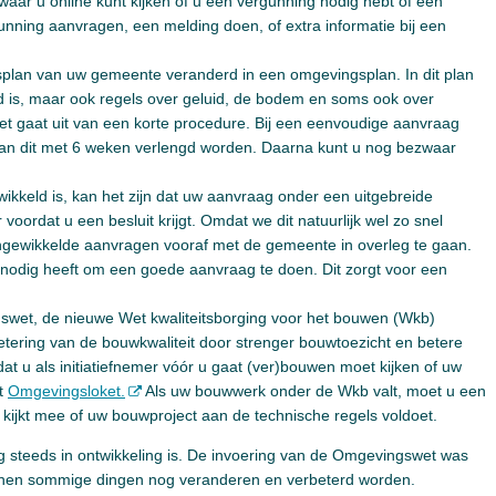
aar u online kunt kijken of u een vergunning nodig hebt of een
nning aanvragen, een melding doen, of extra informatie bij een
plan van uw gemeente veranderd in een omgevingsplan. In dit plan
ld is, maar ook regels over geluid, de bodem en soms ook over
 gaat uit van een korte procedure. Bij een eenvoudige aanvraag
 kan dit met 6 weken verlengd worden. Daarna kunt u nog bezwaar
keld is, kan het zijn dat uw aanvraag onder een uitgebreide
 voordat u een besluit krijgt. Omdat we dit natuurlijk wel zo snel
j ingewikkelde aanvragen vooraf met de gemeente in overleg te gaan.
 nodig heeft om een goede aanvraag te doen. Dit zorgt voor een
swet, de nieuwe Wet kwaliteitsborging voor het bouwen (Wkb)
tering van de bouwkwaliteit door strenger bouwtoezicht en betere
dat u als initiatiefnemer vóór u gaat (ver)bouwen moet kijken of uw
et
Omgevingsloket.
Als uw bouwwerk onder de Wkb valt, moet u een
 kijkt mee of uw bouwproject aan de technische regels voldoet.
g steeds in ontwikkeling is. De invoering van de Omgevingswet was
kunnen sommige dingen nog veranderen en verbeterd worden.