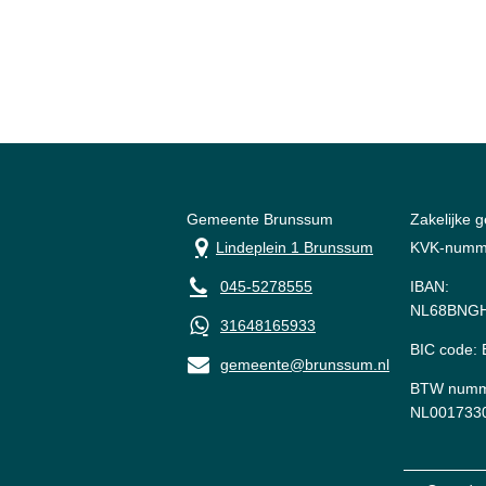
Gemeente Brunssum
Zakelijke 
Lindeplein 1 Brunssum
KVK-numm
045-5278555
IBAN:
NL68BNGH
31648165933
BIC code
gemeente@brunssum.nl
BTW numm
NL001733