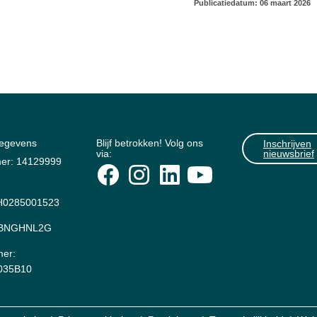
Publicatiedatum: 06 maart 2026
gegevens
Blijf betrokken! Volg ons
Inschrijven
via:
nieuwsbrief
er: 14129999
0285001523
: BNGHNL2G
er:
035B10