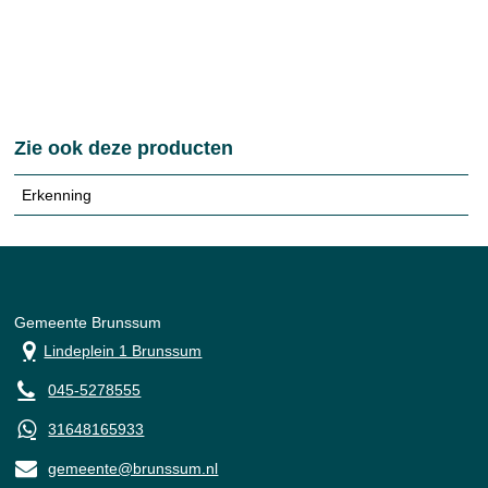
Zie ook deze producten
Erkenning
Gemeente Brunssum
Lindeplein 1 Brunssum
045-5278555
31648165933
gemeente@brunssum.nl