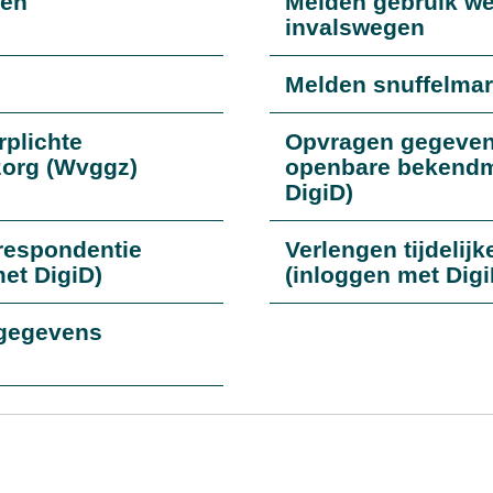
sen
Melden gebruik we
invalswegen
Melden snuffelmar
rplichte
Opvragen gegevens
zorg (Wvggz)
openbare bekendm
DigiD)
respondentie
Verlengen tijdelij
et DigiD)
(inloggen met Digi
sgegevens