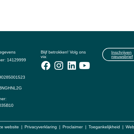
gegevens
Blijf betrokken! Volg ons
Inschrijven
via:
nieuwsbrief
er: 14129999
0285001523
: BNGHNL2G
er:
035B10
ze website
Privacyverklaring
Proclaimer
Toegankelijkheid
Web