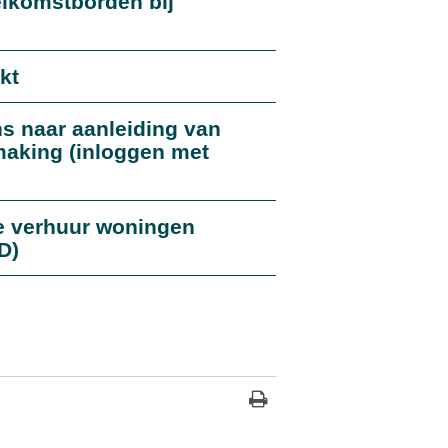
lkomstborden bij
kt
 naar aanleiding van
aking (inloggen met
ke verhuur woningen
D)