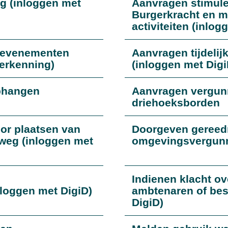
ng (inloggen met
Aanvragen stimule
Burgerkracht en m
activiteiten (inlog
 evenementen
Aanvragen tijdeli
Herkenning)
(inloggen met Digi
phangen
Aanvragen vergun
driehoeksborden
or plaatsen van
Doorgeven gereed
weg (inloggen met
omgevingsvergunni
Indienen klacht o
loggen met DigiD)
ambtenaren of bes
DigiD)