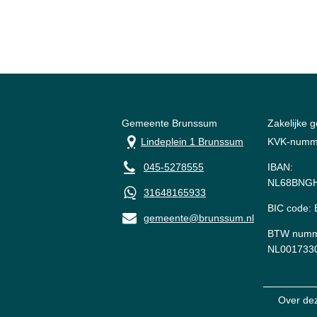
Gemeente Brunssum
Zakelijke 
Lindeplein 1 Brunssum
KVK-numm
045-5278555
IBAN:
NL68BNGH
31648165933
BIC code
gemeente@brunssum.nl
BTW numm
NL001733
Over de