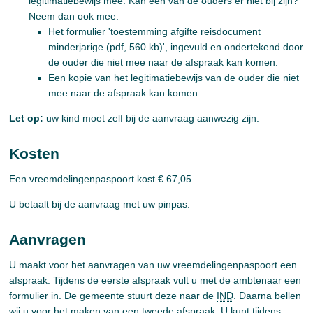
legitimatiebewijs mee. Kan één van de ouders er niet bij zijn?
Neem dan ook mee:
Het formulier 'toestemming afgifte reisdocument
minderjarige (pdf, 560 kb)', ingevuld en ondertekend door
de ouder die niet mee naar de afspraak kan komen.
Een kopie van het legitimatiebewijs van de ouder die niet
mee naar de afspraak kan komen.
Let op:
uw kind moet zelf bij de aanvraag aanwezig zijn.
Kosten
Een vreemdelingenpaspoort kost € 67,05.
U betaalt bij de aanvraag met uw pinpas.
Aanvragen
U maakt voor het aanvragen van uw vreemdelingenpaspoort een
afspraak. Tijdens de eerste afspraak vult u met de ambtenaar een
formulier in. De gemeente stuurt deze naar de
IND
. Daarna bellen
wij u voor het maken van een tweede afspraak. U kunt tijdens