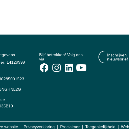
gegevens
Blijf betrokken! Volg ons
Inschrijven
via:
nieuwsbrief
er: 14129999
0285001523
: BNGHNL2G
er:
035B10
ze website
Privacyverklaring
Proclaimer
Toegankelijkheid
Web