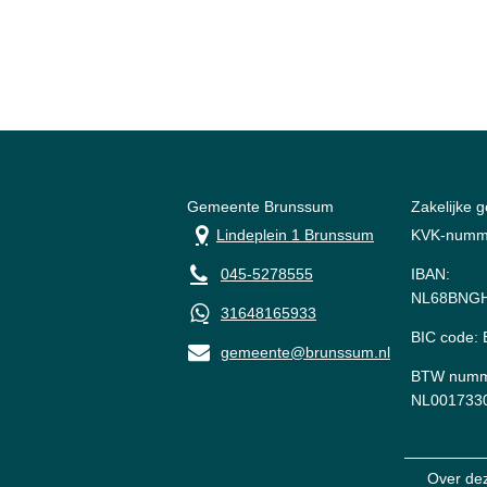
Gemeente Brunssum
Zakelijke 
Lindeplein 1 Brunssum
KVK-numm
045-5278555
IBAN:
NL68BNGH
31648165933
BIC code
gemeente@brunssum.nl
BTW numm
NL001733
Over de