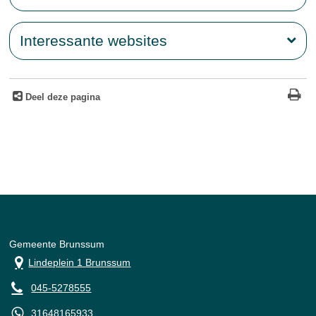
Interessante websites
Deel deze pagina
Gemeente Brunssum
Lindeplein 1 Brunssum
045-5278555
31648165933