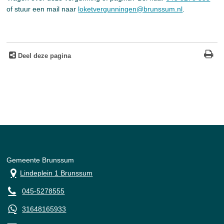
of stuur een mail naar
loketvergunningen@brunssum.nl
.
Deel deze pagina
Gemeente Brunssum
Lindeplein 1 Brunssum
045-5278555
31648165933