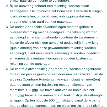
e-mail naar de gemeente te verzenden.
Bij de aanvraag behoort een tekening, waarop staan
aangegeven alle ingevolge het Bouwbesluit vereiste leidingen,
lozingstoestellen, ontluchtingen, ontstoppingsstukken,
stroomrichting en aard van het materiaal.
De onder 2 bedoelde afvoerleidingen moeten geheel in
overeenstemming met de goedgekeurde tekening worden
aangelegd en in stand gehouden conform de toestemming.
Indien de afvoerleidingen geheel of gedeeltelijk in afwijking
(qua diameter) van deze gewaarmerkte tekening worden
aangelegd, dient een nieuwe aanvraag te worden ingediend
en komen de eventueel hieraan verbonden kosten voor
rekening van de aanvrager.
De centrale afvoerleiding(en) moet(en) worden aangebracht
tot aan de perceelgrens op een door een medewerker van de
afdeling Openbare Ruimte aan te wijzen plaats en moet(en)
daar bestaan uit een buisleiding met een diameter van
tenminste 125
mm
. De bovenkant van de rioolbuis dient
1000
mm
benedende aanwezige of toekomstige straathoogte
te liggen. Op ten hoogste 500
mm
afstand vanaf de kruising
met de eigendomsgrens moet, op eigen terrein, in de riolering