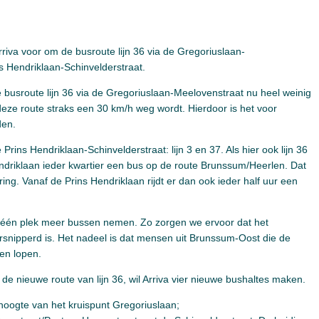
rriva voor om de busroute lijn 36 via de Gregoriuslaan-
s Hendriklaan-Schinvelderstraat.
e busroute lijn 36 via de Gregoriuslaan-Meelovenstraat nu heel weinig
deze route straks een 30 km/h weg wordt. Hierdoor is het voor
den.
 Prins Hendriklaan-Schinvelderstraat: lijn 3 en 37. Als hier ook lijn 36
 Hendriklaan ieder kwartier een bus op de route Brunssum/Heerlen. Dat
ering. Vanaf de Prins Hendriklaan rijdt er dan ook ieder half uur een
p één plek meer bussen nemen. Zo zorgen we ervoor dat het
rsnipperd is. Het nadeel is dat mensen uit Brunssum-Oost die de
en lopen.
 nieuwe route van lijn 36, wil Arriva vier nieuwe bushaltes maken.
 hoogte van het kruispunt Gregoriuslaan;