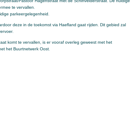
 Dorpstraat/Pastoor Hagenstraat met de Schinvelderstraat. De huidige
rmee te vervallen.
uidige parkeergelegenheid.
ardoor deze in de toekomst via Haefland gaat rijden. Dit gebied zal
vervoer.
t komt te vervallen, is er vooraf overleg geweest met het
met het Buurtnetwerk Oost.