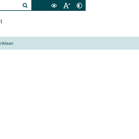
t
riklaan