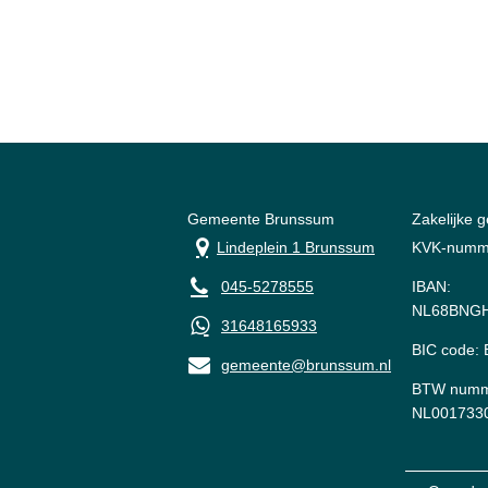
Gemeente Brunssum
Zakelijke 
Lindeplein 1 Brunssum
KVK-numm
045-5278555
IBAN:
NL68BNGH
31648165933
BIC code
gemeente@brunssum.nl
BTW numm
NL001733