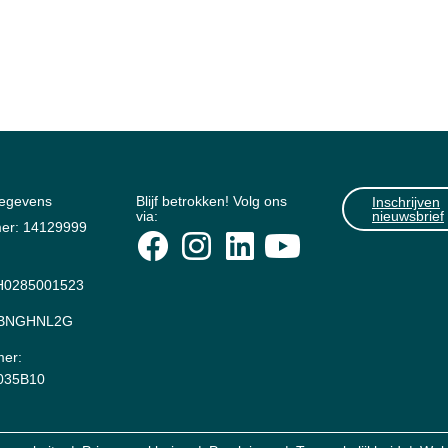
gegevens
Blijf betrokken! Volg ons
Inschrijven
via:
nieuwsbrief
er: 14129999
0285001523
: BNGHNL2G
er:
035B10