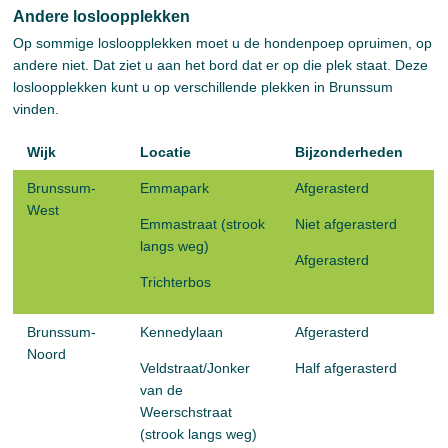
Andere losloopplekken
Op sommige losloopplekken moet u de hondenpoep opruimen, op
andere niet. Dat ziet u aan het bord dat er op die plek staat. Deze
losloopplekken kunt u op verschillende plekken in Brunssum
vinden.
Wijk
Locatie
Bijzonderheden
Brunssum-
Emmapark
Afgerasterd
West
Emmastraat (strook
Niet afgerasterd
langs weg)
Afgerasterd
Trichterbos
Brunssum-
Kennedylaan
Afgerasterd
Noord
Veldstraat/Jonker
Half afgerasterd
van de
Weerschstraat
(strook langs weg)