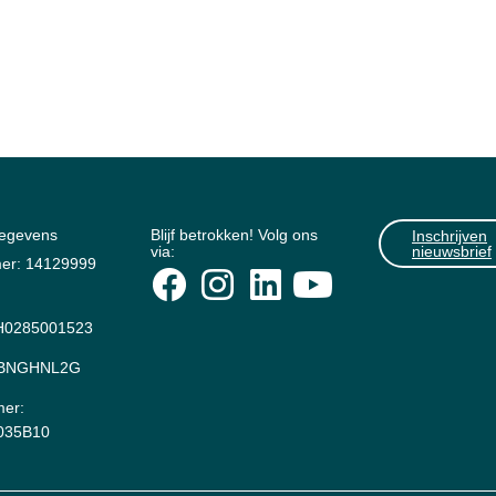
gegevens
Blijf betrokken! Volg ons
Inschrijven
via:
nieuwsbrief
er: 14129999
0285001523
: BNGHNL2G
er:
035B10