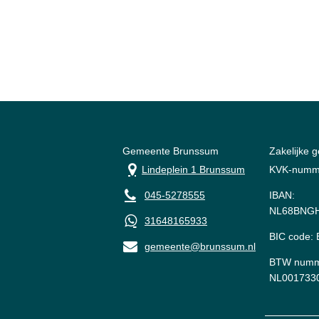
Gemeente Brunssum
Zakelijke 
Lindeplein 1 Brunssum
KVK-numm
045-5278555
IBAN:
NL68BNGH
31648165933
BIC code
gemeente@brunssum.nl
BTW numm
NL001733