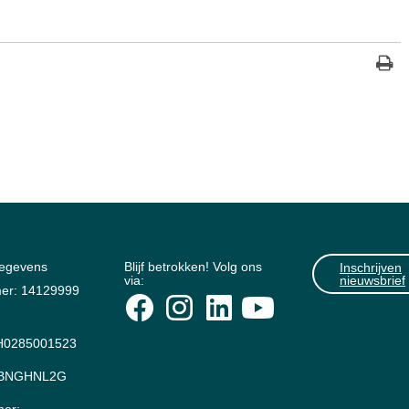
gegevens
Blijf betrokken! Volg ons
Inschrijven
via:
nieuwsbrief
er: 14129999
0285001523
: BNGHNL2G