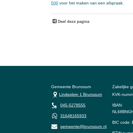
500
voor het maken van een afspraak.
Deel deze pagina
Gemeente Brunssum
Zakelijke 
Lindeplein 1 Brunssum
KVK-numm
045-5278555
IBAN:
NL68BNGH
31648165933
BIC code
gemeente@brunssum.nl