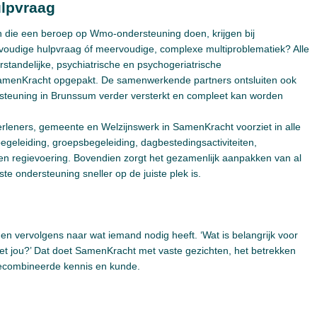
ulpvraag
die een beroep op Wmo-ondersteuning doen, krijgen bij
oudige hulpvraag óf meervoudige, complexe multiproblematiek? Alle
standelijke, psychiatrische en psychogeriatrische
menKracht opgepakt. De samenwerkende partners ontsluiten ook
teuning in Brunssum verder versterkt en compleet kan worden
leners, gemeente en Welzijnswerk in SamenKracht voorziet in alle
geleiding, groepsbegeleiding, dagbestedingsactiviteiten,
f en regievoering. Bovendien zorgt het gezamenlijk aanpakken van al
te ondersteuning sneller op de juiste plek is.
n vervolgens naar wat iemand nodig heeft. ‘Wat is belangrijk voor
 met jou?’ Dat doet SamenKracht met vaste gezichten, het betrekken
 gecombineerde kennis en kunde.