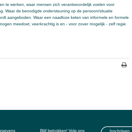
 en te werken, waar mensen zich verantwoordelijk voelen voor
ng. Waar de benodigde ondersteuning op de persoon/situatie
 wordt aangeboden. Waar een naadloze keten van informele en formele
ogen meedoet, veerkrachtig is en - voor zover mogelijk - zelf regie
gegevens
Blijf betrokken! Volg ons
Inschrijven