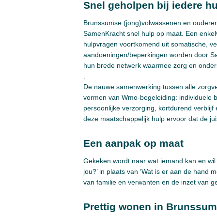
Snel geholpen bij iedere h
Brunssumse (jong)volwassenen en ouderen 
SamenKracht snel hulp op maat. Een enkelv
hulpvragen voortkomend uit somatische, ver
aandoeningen/beperkingen worden door Sa
hun brede netwerk waarmee zorg en onders
.
De nauwe samenwerking tussen alle zorgver
vormen van Wmo-begeleiding: individuele be
persoonlijke verzorging, kortdurend verblij
deze maatschappelijk hulp ervoor dat de juis
Een aanpak op maat
Gekeken wordt naar wat iemand kan en wil e
jou?’ in plaats van ‘Wat is er aan de hand
van familie en verwanten en de inzet van
Prettig wonen in Brunssum