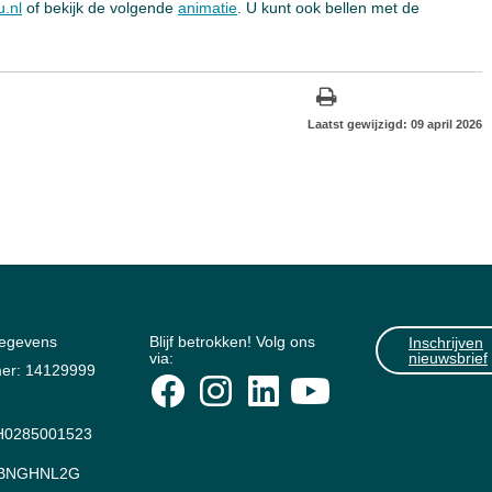
.nl
of bekijk de volgende
animatie
. U kunt ook bellen met de
Laatst gewijzigd: 09 april 2026
gegevens
Blijf betrokken! Volg ons
Inschrijven
via:
nieuwsbrief
er: 14129999
0285001523
: BNGHNL2G