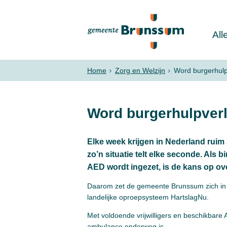
All
Home
Zorg en Welzijn
Word burgerhulp
Word burgerhulpver
Elke week krijgen in Nederland ruim 
zo’n situatie telt elke seconde. Als
AED wordt ingezet, is de kans op ove
Daarom zet de gemeente Brunssum zich in v
landelijke oproepsysteem HartslagNu.
Met voldoende vrijwilligers en beschikbare 
ambulance onderweg is.