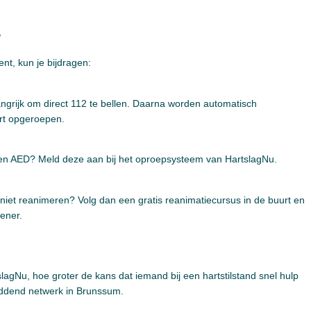
?
nt, kun je bijdragen:
elangrijk om direct 112 te bellen. Daarna worden automatisch
urt opgeroepen.
 een AED? Meld deze aan bij het oproepsysteem van HartslagNu.
 niet reanimeren? Volg dan een gratis reanimatiecursus in de buurt en
ener.
gNu, hoe groter de kans dat iemand bij een hartstilstand snel hulp
ddend netwerk in Brunssum.