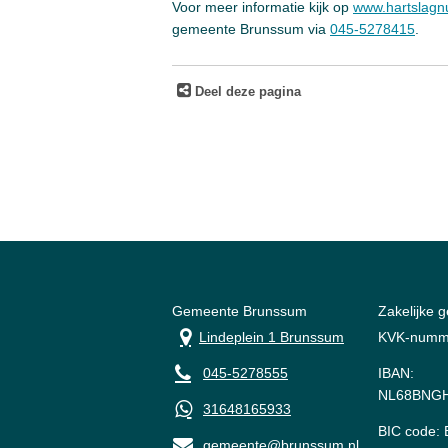
Voor meer informatie kijk op
www.hartslagnu
gemeente Brunssum via
045-5278415
.
Deel deze pagina
Gemeente Brunssum
Zakelijke 
Lindeplein 1 Brunssum
KVK-numm
045-5278555
IBAN:
NL68BNGH
31648165933
BIC code
gemeente@brunssum.nl