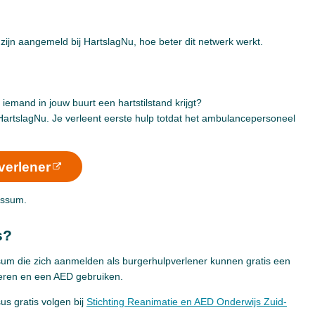
ijn aangemeld bij HartslagNu, hoe beter dit netwerk werkt.
iemand in jouw buurt een hartstilstand krijgt?
 HartslagNu. Je verleent eerste hulp totdat het ambulancepersoneel
verlener
nssum.
s?
um die zich aanmelden als burgerhulpverlener kunnen gratis een
meren en een AED gebruiken.
s gratis volgen bij
Stichting Reanimatie en AED Onderwijs Zuid-