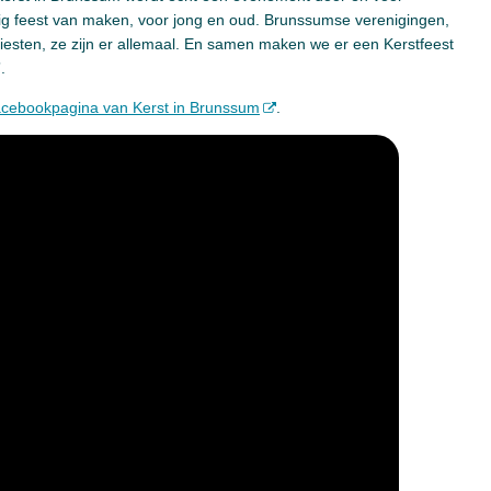
g feest van maken, voor jong en oud. Brunssumse verenigingen,
sten, ze zijn er allemaal. En samen maken we er een Kerstfeest
.
cebookpagina van Kerst in Brunssum
.