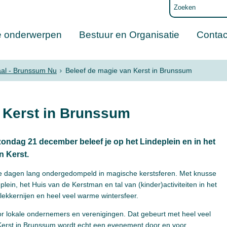
e onderwerpen
Bestuur en Organisatie
Contac
aal - Brunssum Nu
Beleef de magie van Kerst in Brunssum
 Kerst in Brunssum
zondag 21 december beleef je op het Lindeplein en in het
 Kerst.
ie dagen lang ondergedompeld in magische kerstsferen. Met knusse
lein, het Huis van de Kerstman en tal van (kinder)activiteiten in het
tlekkernijen en heel veel warme wintersfeer.
r lokale ondernemers en verenigingen. Dat gebeurt met heel veel
“Kerst in Brunssum wordt echt een evenement door en voor