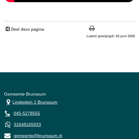
Deel deze pagina
Laatst gewijzigd: 02 juni 2026
Gemeente Brunssum
Lindeplein 1 Brunssum
045-5278555
31648165933
gemeente@brunssum.nl