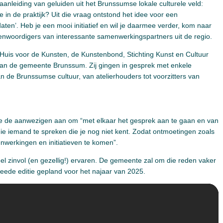
anleiding van geluiden uit het Brunssumse lokale culturele veld:
in de praktijk? Uit die vraag ontstond het idee voor een
ten’. Heb je een mooi initiatief en wil je daarmee verder, kom naar
enwoordigers van interessante samenwerkingspartners uit de regio.
uis voor de Kunsten, de Kunstenbond, Stichting Kunst en Cultuur
n de gemeente Brunssum. Zij gingen in gesprek met enkele
an de Brunssumse cultuur, van atelierhouders tot voorzitters van
 de aanwezigen aan om “met elkaar het gesprek aan te gaan en van
ie iemand te spreken die je nog niet kent. Zodat ontmoetingen zoals
werkingen en initiatieven te komen”.
l zinvol (en gezellig!) ervaren. De gemeente zal om die reden vaker
eede editie gepland voor het najaar van 2025.