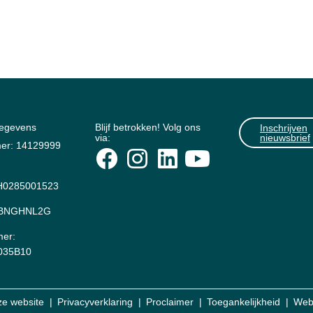
gegevens
Blijf betrokken! Volg ons
Inschrijven
via:
nieuwsbrief
er: 14129999
0285001523
: BNGHNL2G
er:
035B10
ze website
Privacyverklaring
Proclaimer
Toegankelijkheid
Web