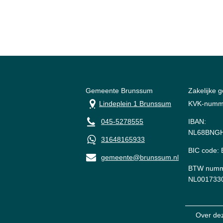
Gemeente Brunssum
Zakelijke 
Lindeplein 1 Brunssum
KVK-numm
045-5278555
IBAN:
NL68BNGH
31648165933
BIC code
gemeente@brunssum.nl
BTW numm
NL001733
Over de