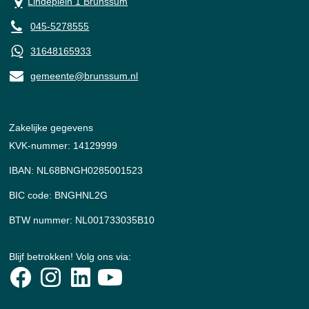
Lindeplein 1 Brunssum
045-5278555
31648165933
gemeente@brunssum.nl
Zakelijke gegevens
KVK-nummer: 14129999
IBAN: NL68BNGH0285001523
BIC code: BNGHNL2G
BTW nummer: NL001733035B10
Blijf betrokken! Volg ons via: