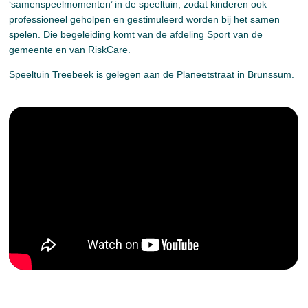
‘samenspeelmomenten’ in de speeltuin, zodat kinderen ook
professioneel geholpen en gestimuleerd worden bij het samen
spelen. Die begeleiding komt van de afdeling Sport van de
gemeente en van RiskCare.
Speeltuin Treebeek is gelegen aan de Planeetstraat in Brunssum.