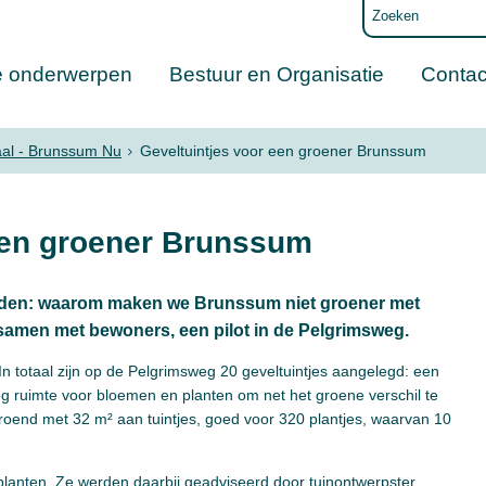
e onderwerpen
Bestuur en Organisatie
Contac
aal - Brunssum Nu
Geveltuintjes voor een groener Brunssum
een groener Brunssum
leden: waarom maken we Brunssum niet groener met
 samen met bewoners, een pilot in de Pelgrimsweg.
 In totaal zijn op de Pelgrimsweg 20 geveltuintjes aangelegd: een
g ruimte voor bloemen en planten om net het groene verschil te
roend met 32 m² aan tuintjes, goed voor 320 plantjes, waarvan 10
planten. Ze werden daarbij geadviseerd door tuinontwerpster