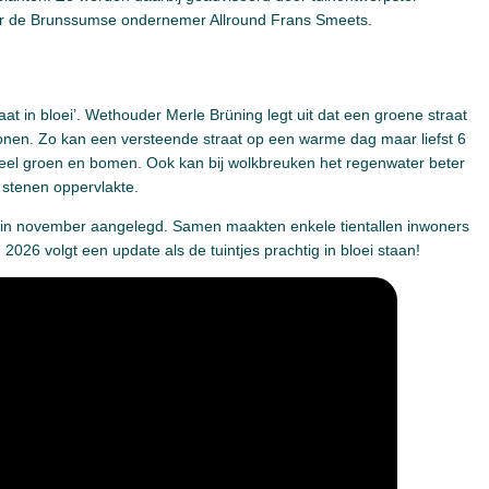
r de Brunssumse ondernemer Allround Frans Smeets.
t in bloei’. Wethouder Merle Brüning legt uit dat een groene straat
 wonen. Zo kan een versteende straat op een warme dag maar liefst 6
 veel groen en bomen. Ook kan bij wolkbreuken het regenwater beter
 stenen oppervlakte.
 in november aangelegd. Samen maakten enkele tientallen inwoners
 2026 volgt een update als de tuintjes prachtig in bloei staan!