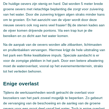
De huidige oevers zijn stenig en hard. Dat worden 5 meter brede
groene oevers met rietachtige beplanting die zorgt voor zuivering
van het water. Door die zuivering krijgen algen straks minder kans
om te groeien. En het aanzicht van de vijver wordt door deze
nieuwe oevers ook nog eens veel fraaier! Bij de stenen kades aan
de vijver komen drijvende pontons. Via een trap kun je die
bereiken en zo dicht aan het water komen.
Na de aanpak van de oevers worden alle zitbanken, lichtmasten
en prullenbakken vervangen. Hiermee krijgt de hele uitstraling van
het park een flinke kwalitatieve impuls. Speciale aandacht is er
voor de zompige plekken in het park. Door een betere afwatering
moet de wateroverlast, vooral op het evenemententerrein, straks
tot het verleden behoren.
Enige overlast
Tijdens de werkzaamheden wordt getracht de overlast voor
bezoekers van het park zoveel mogelijk te beperken. Zo gebeurt
de vervanging van de beschoeiing en de aanleg van de groene
oevers voor een groot deel vanaf het water. Toch is enige overlast,