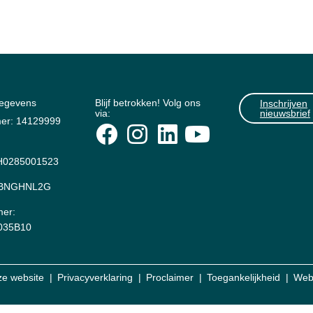
gegevens
Blijf betrokken! Volg ons
Inschrijven
via:
nieuwsbrief
er: 14129999
0285001523
: BNGHNL2G
er:
035B10
ze website
Privacyverklaring
Proclaimer
Toegankelijkheid
Web