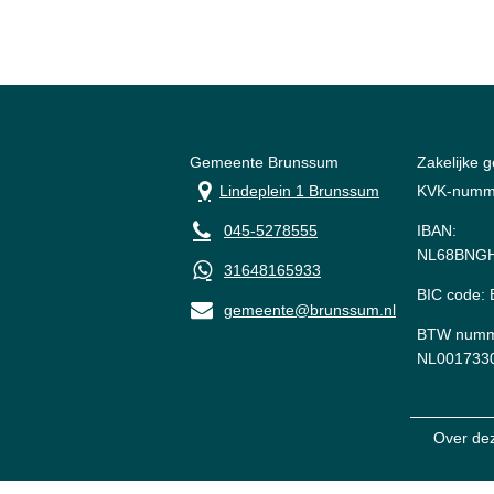
Gemeente Brunssum
Zakelijke 
Lindeplein 1 Brunssum
KVK-numm
045-5278555
IBAN:
NL68BNGH
31648165933
BIC code
gemeente@brunssum.nl
BTW numm
NL001733
Over de