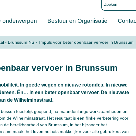
e onderwerpen
Bestuur en Organisatie
Contac
aal - Brunssum Nu
Impuls voor beter openbaar vervoer in Brunssum
penbaar vervoer in Brunssum
biliteit. In goede wegen en nieuwe rotondes. In nieuwe
iedereen. Én… in een beter openbaar vervoer. De nieuwste
an de Wilhelminastraat.
a-bussen feestelijk geopend, na maandenlange werkzaamheden en
om de Wilhelminastraat. Het resultaat is een flinke verbetering voor
an de bereikbaarheid van Brunssum, in het bijzonder het
nssum maakt het leven net iets makkelijker voor alle gebruikers van