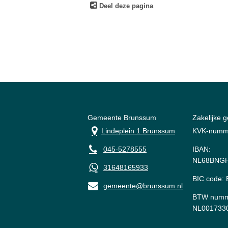
Deel deze pagina
Gemeente Brunssum
Zakelijke 
Lindeplein 1 Brunssum
KVK-numm
045-5278555
IBAN:
NL68BNGH
31648165933
BIC code
gemeente@brunssum.nl
BTW numm
NL001733