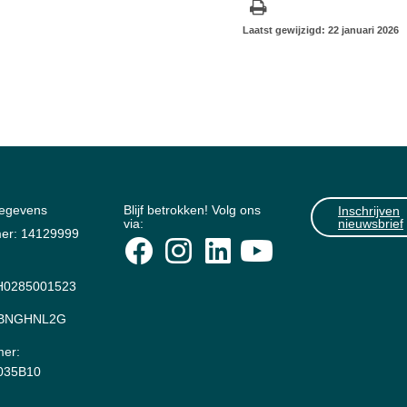
Laatst gewijzigd: 22 januari 2026
gegevens
Blijf betrokken! Volg ons
Inschrijven
via:
nieuwsbrief
er: 14129999
0285001523
: BNGHNL2G
er:
035B10