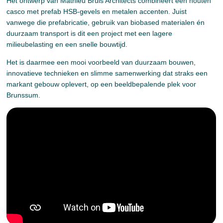
Het ontwerp van Mathieu Bruls Architects combineert een houten
casco met prefab HSB-gevels en metalen accenten. Juist
vanwege die prefabricatie, gebruik van biobased materialen én
duurzaam transport is dit een project met een lagere
milieubelasting en een snelle bouwtijd.
Het is daarmee een mooi voorbeeld van duurzaam bouwen,
innovatieve technieken en slimme samenwerking dat straks een
markant gebouw oplevert, op een beeldbepalende plek voor
Brunssum.