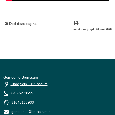
Deel deze pagina
Laatst gewijzigd: 26 juni 2026
Gemeente Brunssum
Lindeplein 1 Brunssum
045-5278555
31648165933
gemeente@brunssum.nl