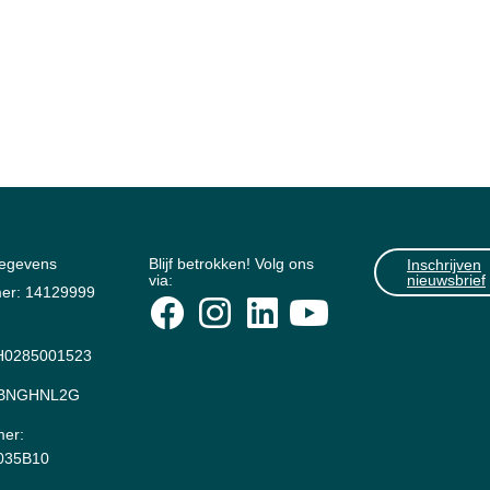
gegevens
Blijf betrokken! Volg ons
Inschrijven
via:
nieuwsbrief
er: 14129999
0285001523
: BNGHNL2G
er:
035B10