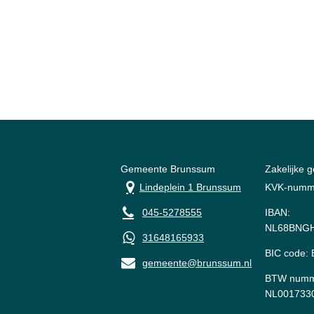
Gemeente Brunssum
Zakelijke 
Lindeplein 1 Brunssum
KVK-numm
045-5278555
IBAN:
NL68BNGH
31648165933
BIC code
gemeente@brunssum.nl
BTW numm
NL001733