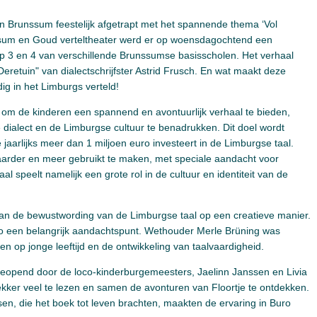
 Brunssum feestelijk afgetrapt met het spannende thema ‘Vol
sum en Goud verteltheater werd er op woensdagochtend een
ep 3 en 4 van verschillende Brunssumse basisscholen. Het verhaal
Deretuin" van dialectschrijfster Astrid Frusch. En wat maakt deze
dig in het Limburgs verteld!
n om de kinderen een spannend en avontuurlijk verhaal te bieden,
dialect en de Limburgse cultuur te benadrukken. Dit doel wordt
jaarlijks meer dan 1 miljoen euro investeert in de Limburgse taal.
aarder en meer gebruikt te maken, met speciale aandacht voor
 speelt namelijk een grote rol in de cultuur en identiteit van de
 aan de bewustwording van de Limburgse taal op een creatieve manier.
gio een belangrijk aandachtspunt. Wethouder Merle Brüning was
n op jonge leeftijd en de ontwikkeling van taalvaardigheid.
eopend door de loco-kinderburgemeesters, Jaelinn Janssen en Livia
kker veel te lezen en samen de avonturen van Floortje te ontdekken.
ssen, die het boek tot leven brachten, maakten de ervaring in Buro