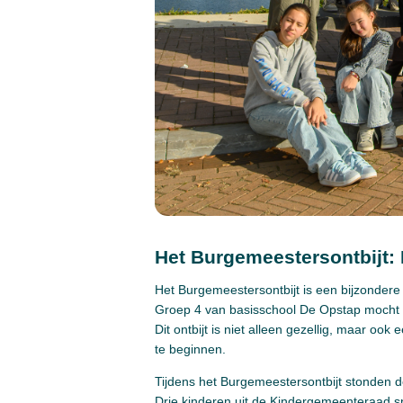
Het Burgemeestersontbijt:
Het Burgemeestersontbijt is een bijzonder
Groep 4 van basisschool De Opstap mocht 
Dit ontbijt is niet alleen gezellig, maar o
te beginnen.
Tijdens het Burgemeestersontbijt stonden de 
Drie kinderen uit de Kindergemeenteraad sp