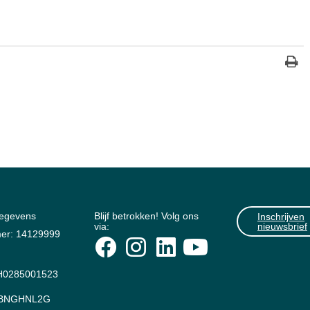
gegevens
Blijf betrokken! Volg ons
Inschrijven
via:
nieuwsbrief
er: 14129999
0285001523
: BNGHNL2G