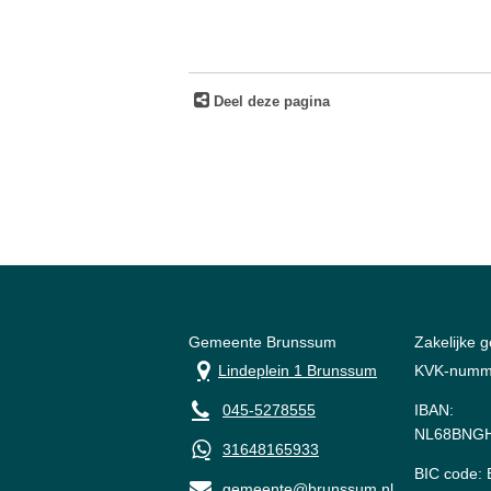
Deel deze pagina
Gemeente Brunssum
Zakelijke 
Lindeplein 1 Brunssum
KVK-numm
045-5278555
IBAN:
NL68BNGH
31648165933
BIC code
gemeente@brunssum.nl