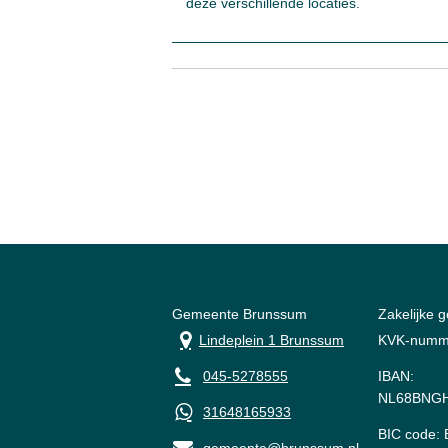
deze verschillende locaties.
Gemeente Brunssum
Zakelijke 
Lindeplein 1 Brunssum
KVK-numm
045-5278555
IBAN:
NL68BNGH
31648165933
BIC code