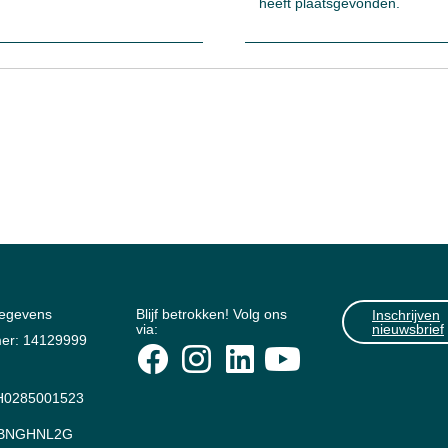
heeft plaatsgevonden.
gegevens
Blijf betrokken! Volg ons
Inschrijven
via:
nieuwsbrief
er: 14129999
0285001523
: BNGHNL2G