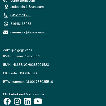
Gemeente Brunssum
Lindeplein 1 Brunssum
045-5278555
31648165933
gemeente@brunssum.nl
Zakelijke gegevens
KVK-nummer: 14129999
IBAN: NL68BNGH0285001523
BIC code: BNGHNL2G
BTW nummer: NL001733035B10
Blijf betrokken! Volg ons via: