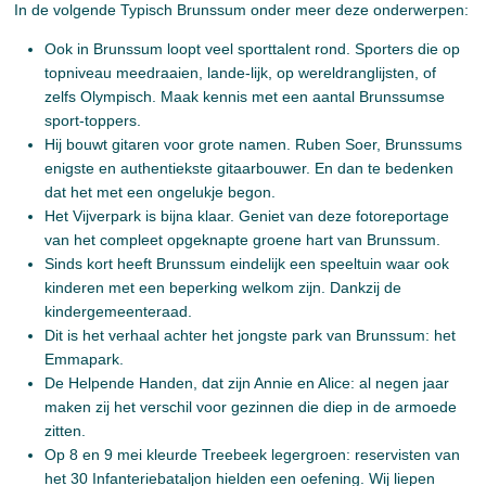
In de volgende Typisch Brunssum onder meer deze onderwerpen:
Ook in Brunssum loopt veel sporttalent rond. Sporters die op
topniveau meedraaien, lande-lijk, op wereldranglijsten, of
zelfs Olympisch. Maak kennis met een aantal Brunssumse
sport-toppers.
Hij bouwt gitaren voor grote namen. Ruben Soer, Brunssums
enigste en authentiekste gitaarbouwer. En dan te bedenken
dat het met een ongelukje begon.
Het Vijverpark is bijna klaar. Geniet van deze fotoreportage
van het compleet opgeknapte groene hart van Brunssum.
Sinds kort heeft Brunssum eindelijk een speeltuin waar ook
kinderen met een beperking welkom zijn. Dankzij de
kindergemeenteraad.
Dit is het verhaal achter het jongste park van Brunssum: het
Emmapark.
De Helpende Handen, dat zijn Annie en Alice: al negen jaar
maken zij het verschil voor gezinnen die diep in de armoede
zitten.
Op 8 en 9 mei kleurde Treebeek legergroen: reservisten van
het 30 Infanteriebataljon hielden een oefening. Wij liepen