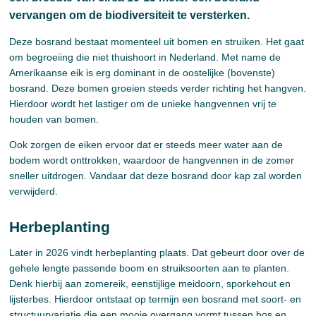
vervangen om de biodiversiteit te versterken.
Deze bosrand bestaat momenteel uit bomen en struiken. Het gaat
om begroeiing die niet thuishoort in Nederland. Met name de
Amerikaanse eik is erg dominant in de oostelijke (bovenste)
bosrand. Deze bomen groeien steeds verder richting het hangven.
Hierdoor wordt het lastiger om de unieke hangvennen vrij te
houden van bomen.
Ook zorgen de eiken ervoor dat er steeds meer water aan de
bodem wordt onttrokken, waardoor de hangvennen in de zomer
sneller uitdrogen. Vandaar dat deze bosrand door kap zal worden
verwijderd.
Herbeplanting
Later in 2026 vindt herbeplanting plaats. Dat gebeurt door over de
gehele lengte passende boom en struiksoorten aan te planten.
Denk hierbij aan zomereik, eenstijlige meidoorn, sporkehout en
lijsterbes. Hierdoor ontstaat op termijn een bosrand met soort- en
structuurvariatie die een mooie overgang vormt tussen bos en