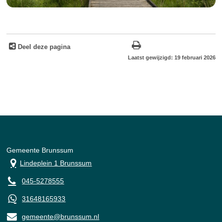
Deel deze pagina
Laatst gewijzigd: 19 februari 2026
Gemeente Brunssum
Lindeplein 1 Brunssum
045-5278555
31648165933
gemeente@brunssum.nl