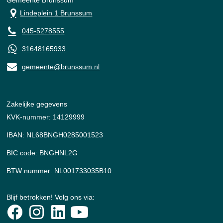
Gemeente Brunssum
Lindeplein 1 Brunssum
045-5278555
31648165933
gemeente@brunssum.nl
Zakelijke gegevens
KVK-nummer: 14129999
IBAN: NL68BNGH0285001523
BIC code: BNGHNL2G
BTW nummer: NL001733035B10
Blijf betrokken! Volg ons via: